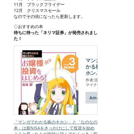
11月 ブラックフライデー
12月 クリスマスセール
なのでその頃になったら更新します。
◇おすすめの本
待ちに待った「ネリマ証券」が発売されまし
た！
マンガでわ
かる株のキ
ホン
（３） お
作者:
渡波 郁
嬢様 投資
マイナビ出版
をはじめ
る! [資産
Amazon
運用] 編
「マンガでわかる株のキホン」と「なのなの
本」は新NISAをきっかけにして投資を始め
ようと思った人が絶対に読んでおくべき「投