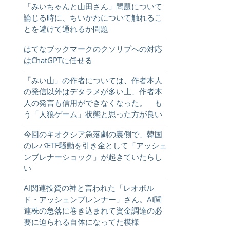
「みいちゃんと山田さん」問題について
論じる時に、ちいかわについて触れるこ
とを避けて通れるか問題
はてなブックマークのクソリプへの対応
はChatGPTに任せる
「みい山」の作者については、作者本人
の発信以外はデタラメが多い上、作者本
人の発言も信用ができなくなった。 も
う「人狼ゲーム」状態と思った方が良い
今回のキオクシア急落劇の裏側で、韓国
のレバETF騒動を引き金として「アッシェ
ンブレナーショック」が起きていたらし
い
AI関連投資の神と言われた「レオポル
ド・アッシェンブレンナー」さん。AI関
連株の急落に巻き込まれて資金調達の必
要に迫られる自体になってた模様