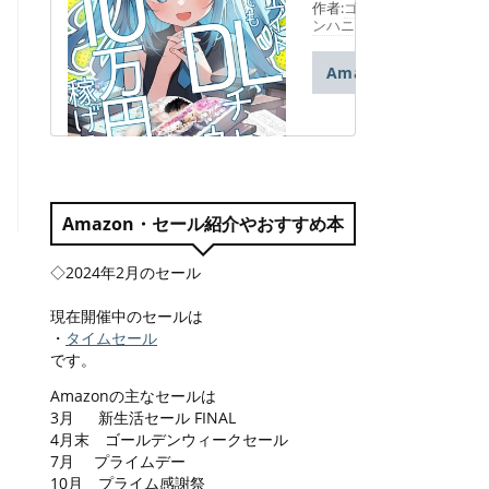
略マニュア
作者:
ゴールデ
ル: アフィ
ンハニワ
リエイト初
心者でも
Amazon
DLチャン
ネルだけで
月10万円
稼げる!
Amazon・セール紹介やおすすめ本
◇2024年2月のセール
現在開催中のセールは
・
タイムセール
です。
Amazonの主なセールは
3月 新生活セール FINAL
4月末 ゴールデンウィークセール
7月 プライムデー
10月 プライム感謝祭