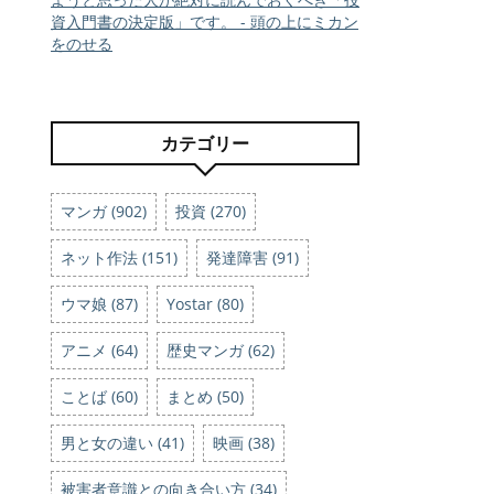
資入門書の決定版」です。 - 頭の上にミカン
をのせる
カテゴリー
マンガ (902)
投資 (270)
ネット作法 (151)
発達障害 (91)
ウマ娘 (87)
Yostar (80)
アニメ (64)
歴史マンガ (62)
ことば (60)
まとめ (50)
男と女の違い (41)
映画 (38)
被害者意識との向き合い方 (34)