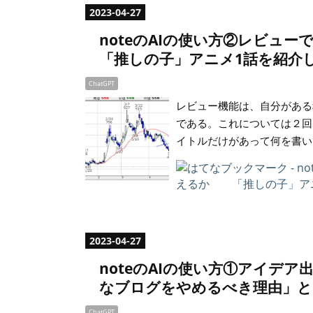
2023
-
04
-
27
noteのAIの使い方②レビ
「推しの子」アニメ1話を紹介
ChatGPT
レビュー機能は、自分がある
である。これについては２回
イトルだけがあって何を書い
2023
-
04
-
27
noteのAIの使い方①アイデ
なブログをやめるべき理由」と
ChatGPT