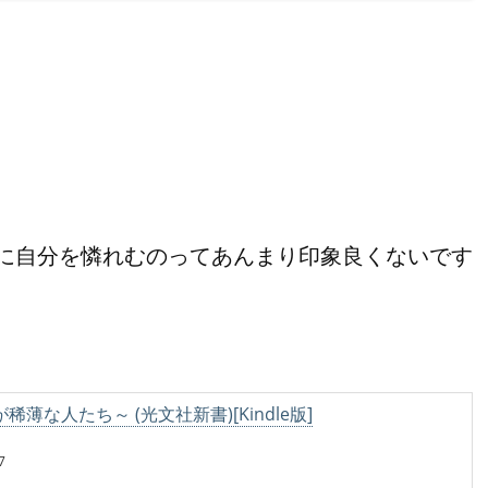
に自分を憐れむのってあんまり印象良くないです
薄な人たち～ (光文社新書)[Kindle版]
7