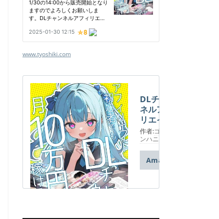
www.tyoshiki.com
DLチャン
ネルアフィ
リエイト攻
略マニュア
作者:
ゴールデ
ル: アフィ
ンハニワ
リエイト初
心者でも
Amazon
DLチャン
ネルだけで
月10万円
稼げる!