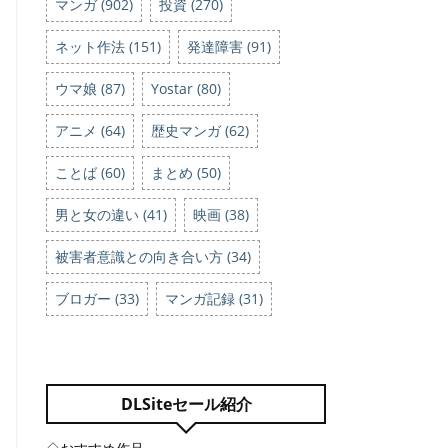
マンガ (902)
投資 (270)
ネット作法 (151)
発達障害 (91)
ウマ娘 (87)
Yostar (80)
アニメ (64)
歴史マンガ (62)
ことば (60)
まとめ (50)
男と女の違い (41)
映画 (38)
被害者意識との向き合い方 (34)
ブロガー (33)
マンガ記録 (31)
DLSiteセール紹介