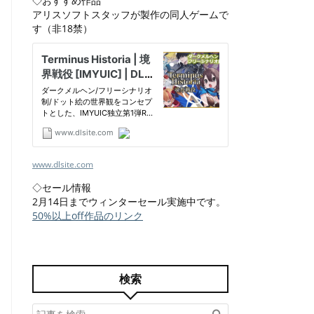
◇おすすめ作品
アリスソフトスタッフが製作の同人ゲームで
す（非18禁）
www.dlsite.com
◇セール情報
2月14日までウィンターセール実施中です。
50%以上off作品のリンク
検索