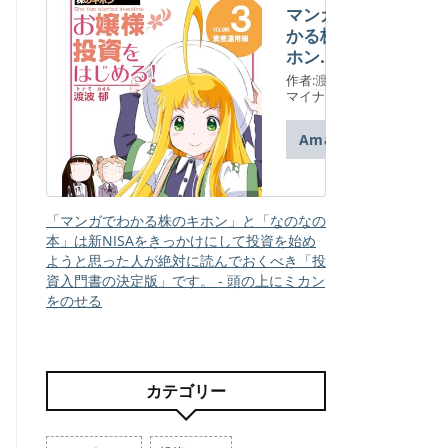
マンガでわ
かる株のキ
ホン
（３） お
作者:
渡波 郁
嬢様 投資
マイナビ出版
をはじめ
る! [資産
Amazon
運用] 編
「マンガでわかる株のキホン」と「なのなの
本」は新NISAをきっかけにして投資を始め
ようと思った人が絶対に読んでおくべき「投
資入門書の決定版」です。 - 頭の上にミカン
をのせる
カテゴリー