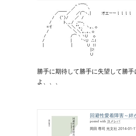
勝手に期待して勝手に失望して勝手
よ、、、
回避性愛着障害～絆が稀
posted with
ヨメレバ
岡田 尊司 光文社 2014-01-1