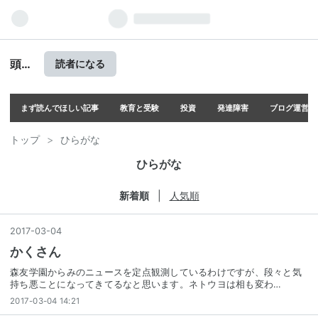
頭の
読者になる
上に
ミカ
ンを
まず読んでほしい記事
教育と受験
投資
発達障害
ブログ運営
のせ
る
トップ
>
ひらがな
ひらがな
新着順
人気順
2017
-
03
-
04
かくさん
森友学園からみのニュースを定点観測しているわけですが、段々と気
持ち悪ことになってきてるなと思います。ネトウヨは相も変わ…
2017-03-04 14:21