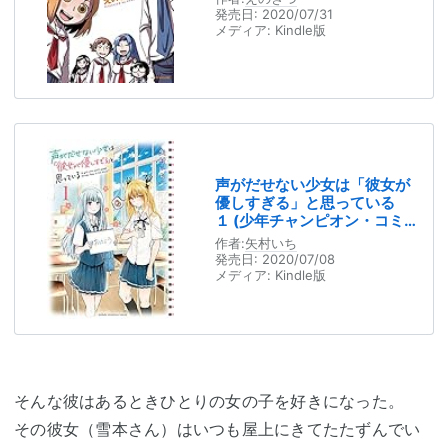
発売日:
2020/07/31
メディア:
Kindle版
声がだせない少女は「彼女が
優しすぎる」と思っている
１ (少年チャンピオン・コミ
ックス)
作者:
矢村いち
発売日:
2020/07/08
メディア:
Kindle版
そんな彼はあるときひとりの女の子を好きになった。
その彼女（雪本さん）はいつも屋上にきてたたずんでい