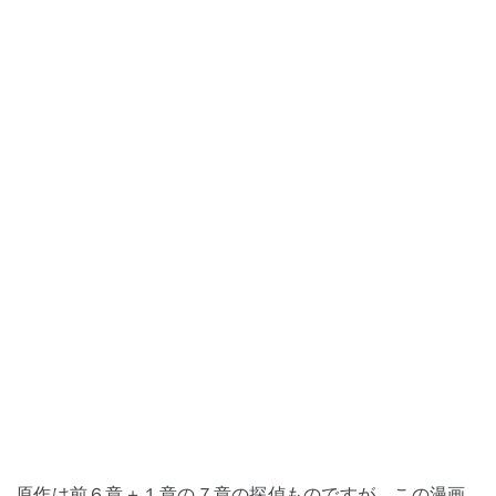
原作は前６章＋１章の７章の探偵ものですが、この漫画