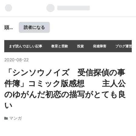
頭の
読者になる
上に
ミカ
ンを
まず読んでほしい記事
教育と受験
投資
発達障害
ブログ運営
のせ
る
2020
-
08
-
22
「シンソウノイズ 受信探偵の事
件簿」コミック版感想 主人公
のゆがんだ初恋の描写がとても良
い
マンガ