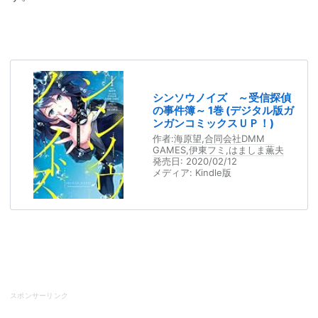
シンソウノイズ ～受信探偵
の事件簿～ 1巻 (デジタル版ガ
ンガンコミックスＵＰ！)
作者:
海原望
,
合同会社DMM
GAMES
,
伊東フミ
,
はましま薫夫
発売日:
2020/02/12
メディア:
Kindle版
スポンサーリンク