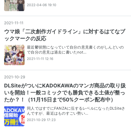
2022-04-06 19:10
2021
-
11
-
11
ウマ娘「二次創作ガイドライン」に対するはてなブ
ックマークの反応
最近鬱状態になっていて自分の意見書くのがしんどいの
で自分の意見は過去に書いたnot…
2021-11-11 12:16
2021
-
10
-
29
DLSiteがついにKADOKAWAのマンガ商品の取り扱
いを開始！一般コミックでも勝負できる土俵が整っ
たか？！（11月15日まで50%クーポン配布中）
同人ではすでにFANZAに伍するレベルになったDLSiteさ
んですが、最近はものすごい勢い…
2021-10-29 17:23