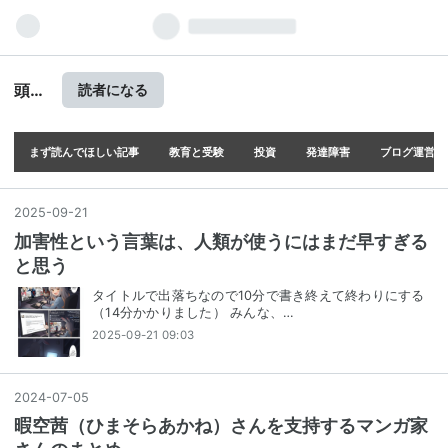
頭の
読者になる
上に
ミカ
ンを
まず読んでほしい記事
教育と受験
投資
発達障害
ブログ運営
のせ
る
2025
-
09
-
21
加害性という言葉は、人類が使うにはまだ早すぎる
と思う
タイトルで出落ちなので10分で書き終えて終わりにする
（14分かかりました） みんな、…
2025-09-21 09:03
2024
-
07
-
05
暇空茜（ひまそらあかね）さんを支持するマンガ家