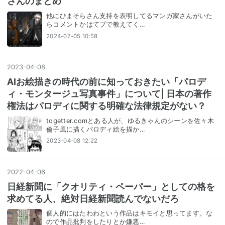
さんのまとめ
他にひまそらさん支持を表明してるマンガ家さんがいた
らコメントかはてブで教えてく…
2024-07-05 10:58
2023
-
04
-
08
AIお絵描きの時代の前に知っておきたい「パロデ
ィ・モンタージュ写真事件」について| 日本の著作
権法はパロディに関する明確な法律規定がない？
togetter.comとある人が、ゆるきゃんのシーンを佐々木
倫子風に描くパロディ絵を描か…
2023-04-08 12:22
2022
-
04
-
06
日経新聞に「クオリティ・ペーパー」としての格を
求めてる人、絶対日経新聞読んでないだろ
個人的にはたわわという作品はキモイと思ってます。な
ので作品批判をしたりとか嫌悪…